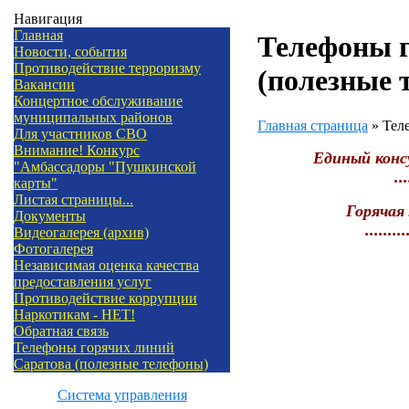
Навигация
Главная
Телефоны г
Новости, события
Противодействие терроризму
(полезные 
Вакансии
Концертное обслуживание
муниципальных районов
Главная страница
»
Теле
Для участников СВО
Внимание! Конкурс
Единый конс
"Амбассадоры "Пушкинской
...
карты"
Листая страницы...
Горячая
Документы
.........
Видеогалерея (архив)
Фотогалерея
Независимая оценка качества
предоставления услуг
Противодействие коррупции
Наркотикам - НЕТ!
Обратная связь
Телефоны горячих линий
Саратова (полезные телефоны)
Система управления