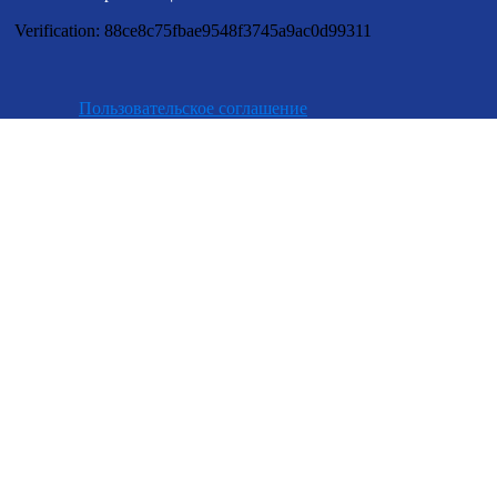
Verification: 88ce8c75fbae9548f3745a9ac0d99311
Пользовательское соглашение