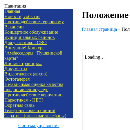
Навигация
Главная
Положение 
Новости, события
Противодействие терроризму
Вакансии
Главная страница
»
Поло
Концертное обслуживание
муниципальных районов
Для участников СВО
Внимание! Конкурс
"Амбассадоры "Пушкинской
карты"
Листая страницы...
Документы
Видеогалерея (архив)
Фотогалерея
Независимая оценка качества
предоставления услуг
Противодействие коррупции
Наркотикам - НЕТ!
Обратная связь
Телефоны горячих линий
Саратова (полезные телефоны)
Система управления