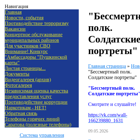
Навигация
Главная
"Бессмерт
Новости, события
Противодействие терроризму
полк.
Вакансии
Концертное обслуживание
Солдатски
муниципальных районов
Для участников СВО
портреты"
Внимание! Конкурс
"Амбассадоры "Пушкинской
карты"
Главная страница
»
Нов
Листая страницы...
"Бессмертный полк.
Документы
Солдатские портреты"
Видеогалерея (архив)
Фотогалерея
"Бессмертный полк.
Независимая оценка качества
Солдатские портреты
предоставления услуг
Противодействие коррупции
Смотрите и слушайте!
Наркотикам - НЕТ!
Обратная связь
https://vk.com/wall-
Телефоны горячих линий
166239880_1631
Саратова (полезные телефоны)
09.05.2026
Система управления