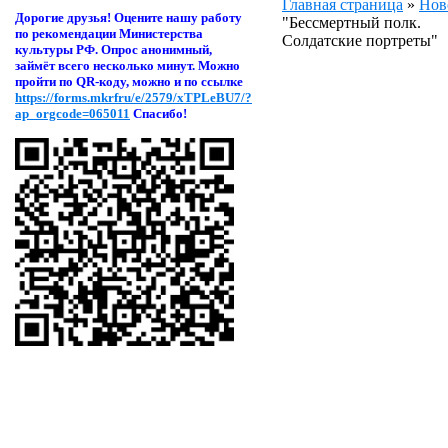
Главная страница
»
Нов
Дорогие друзья! Оцени
те нашу работу
"Бессмертный полк.
по рекомендации Министерства
Солдатские портреты"
культуры РФ. Опрос анонимный,
займёт всего несколько минут. Можно
пройти по QR-коду, можно и по ссылке
https://forms.mkrfru/e/2579/xTPLeBU7/?
ap_orgcode=065011
Спасибо!