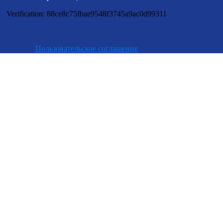
Verification: 88ce8c75fbae9548f3745a9ac0d99311
Пользовательское соглашение