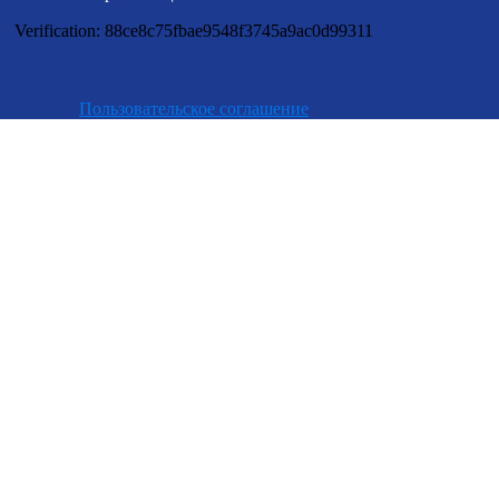
Verification: 88ce8c75fbae9548f3745a9ac0d99311
Пользовательское соглашение