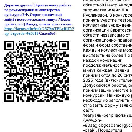
областной Центр народ
Дорогие друзья! Оцени
те нашу работу
творчества имени Л.А.
по рекомендации Министерства
Руслановой. В конкурсе
культуры РФ. Опрос анонимный,
займёт всего несколько минут. Можно
принять участие театр
пройти по QR-коду, можно и по ссылке
коллективы учреждени
https://forms.mkrfru/e/2579/xTPLeBU7/?
организаций Саратовск
ap_orgcode=065011
Спасибо!
области независимо от
организационно-право
форм и форм собственн
Каждый коллектив мож
выставить не более 1 р
каждой номинации
продолжительностью д
минут каждая. Заявки
принимаются по 26 окт
2025 года (включительн
Допускаются работы, р
принимавшие участие в
конкурсах. На каждую 
необходимо заполнить 
отправить форму заявк
сайт:
театральноеприволжье
(
www.xn-
-80aagjcbgozdsmdljgyc
-p1ai/
). Победители