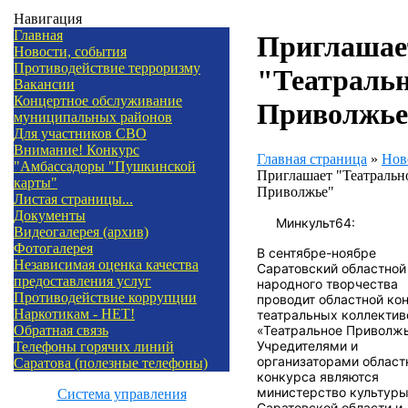
Навигация
Главная
Приглашае
Новости, события
Противодействие терроризму
"Театраль
Вакансии
Концертное обслуживание
Приволжье
муниципальных районов
Для участников СВО
Внимание! Конкурс
Главная страница
»
Нов
"Амбассадоры "Пушкинской
Приглашает "Театральн
карты"
Приволжье"
Листая страницы...
Документы
Минкульт64:
Видеогалерея (архив)
Фотогалерея
В сентябре-ноябре
Независимая оценка качества
Саратовский областной
предоставления услуг
народного творчества
Противодействие коррупции
проводит областной ко
Наркотикам - НЕТ!
театральных коллектив
«Театральное Приволжь
Обратная связь
Учредителями и
Телефоны горячих линий
организаторами област
Саратова (полезные телефоны)
конкурса являются
министерство культур
Система управления
Саратовской области и