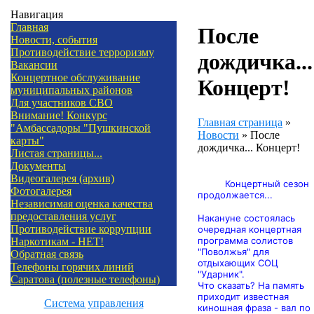
Навигация
Главная
После
Новости, события
Противодействие терроризму
дождичка...
Вакансии
Концертное обслуживание
Концерт!
муниципальных районов
Для участников СВО
Внимание! Конкурс
Главная страница
»
"Амбассадоры "Пушкинской
Новости
»
После
карты"
дождичка... Концерт!
Листая страницы...
Документы
Видеогалерея (архив)
Концертный сезон
Фотогалерея
продолжается...
Независимая оценка качества
предоставления услуг
Накануне состоялась
Противодействие коррупции
очередная концертная
программа солистов
Наркотикам - НЕТ!
"Поволжья" для
Обратная связь
отдыхающих СОЦ
Телефоны горячих линий
"Ударник".
Саратова (полезные телефоны)
Что сказать? На память
приходит известная
Система управления
киношная фраза - вал по