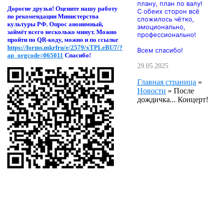
плану, план по валу!
Дорогие друзья! Оцени
те нашу работу
С обеих сторон всё
по рекомендации Министерства
сложилось чётко,
культуры РФ. Опрос анонимный,
эмоционально,
займёт всего несколько минут. Можно
профессионально!
пройти по QR-коду, можно и по ссылке
https://forms.mkrfru/e/2579/xTPLeBU7/?
Всем спасибо!
ap_orgcode=065011
Спасибо!
29.05.2025
Главная страница
»
Новости
»
После
дождичка... Концерт!