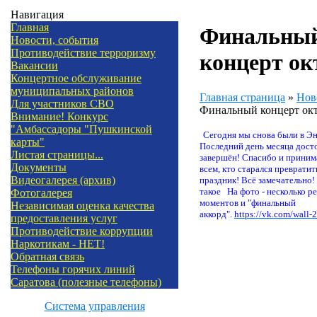
Навигация
Главная
Финальны
Новости, события
Противодействие терроризму
концерт ок
Вакансии
Концертное обслуживание
муниципальных районов
Главная страница
»
Нов
Для участников СВО
Финальный концерт ок
Внимание! Конкурс
"Амбассадоры "Пушкинской
Сегодня мы снова были в Эн
карты"
Последний день месяца дост
Листая страницы...
завершён!
Спасибо и приним
Документы
всем, кто старался превратит
Видеогалерея (архив)
праздник! Всё замечательно!
такое
На фото - несколько 
Фотогалерея
моментов и "финальный
Независимая оценка качества
аккорд".
https://vk.com/wall
предоставления услуг
Противодействие коррупции
Наркотикам - НЕТ!
Обратная связь
Телефоны горячих линий
Саратова (полезные телефоны)
Система управления