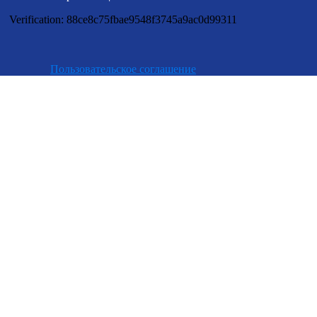
Verification: 88ce8c75fbae9548f3745a9ac0d99311
Пользовательское соглашение