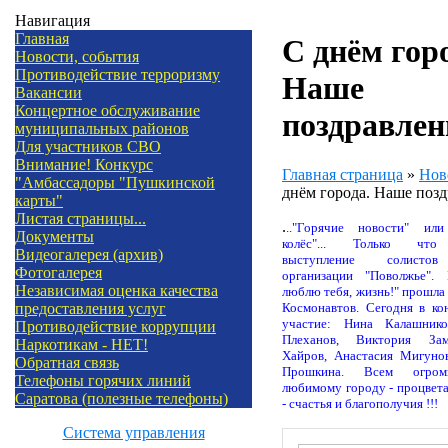
Навигация
Главная
С днём гор
Новости, события
Противодействие терроризму
Наше
Вакансии
Концертное обслуживание
поздравлен
муниципальных районов
Для участников СВО
Внимание! Конкурс
Главная страница
»
Нов
"Амбассадоры "Пушкинской
днём города. Наше позд
карты"
Листая страницы...
.
.."Горячие новости" ил
Документы
колёс"... Только что
Видеогалерея (архив)
выступление солистов
Фотогалерея
организации "Поволжье".
Независимая оценка качества
люблю тебя, жизнь!" прошла
Космонавтов. Сегодня в ко
предоставления услуг
участие: Нина Калашнико
Противодействие коррупции
Плеханов, Виктория Зам
Наркотикам - НЕТ!
Хайров, Анастасия Мигуно
Обратная связь
Прошкина. Всем огром
Телефоны горячих линий
любимому городу - процвета
Саратова (полезные телефоны)
- счастья и благополучия !!!
Система управления