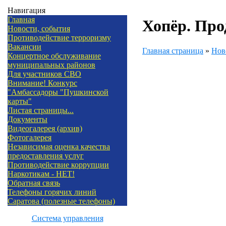
Навигация
Главная
Хопёр. Про
Новости, события
Противодействие терроризму
Вакансии
Главная страница
»
Нов
Концертное обслуживание
муниципальных районов
Для участников СВО
Внимание! Конкурс
"Амбассадоры "Пушкинской
карты"
Листая страницы...
Документы
Видеогалерея (архив)
Фотогалерея
Независимая оценка качества
предоставления услуг
Противодействие коррупции
Наркотикам - НЕТ!
Обратная связь
Телефоны горячих линий
Саратова (полезные телефоны)
Система управления