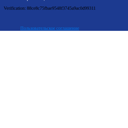
Verification: 88ce8c75fbae9548f3745a9ac0d99311
Пользовательское соглашение