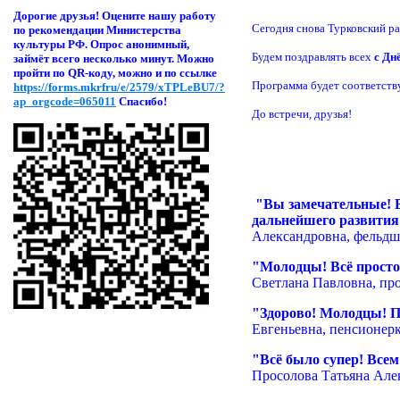
Дорогие друзья! Оцени
те нашу работу
Сегодня снова Турковский ра
по рекомендации Министерства
культуры РФ. Опрос анонимный,
Будем поздравлять всех
с Дн
займёт всего несколько минут. Можно
пройти по QR-коду, можно и по ссылке
Программа будет соответст
https://forms.mkrfru/e/2579/xTPLeBU7/?
ap_orgcode=065011
Спасибо!
До встречи, друзья!
"Вы замечательные! 
дальнейшего развития
Александровна, фельдш
"Молодцы! Всё просто
Светлана Павловна, пр
"Здорово! Молодцы! П
Евгеньевна, пенсионер
"Всё было супер! Всем
Просолова Татьяна Але