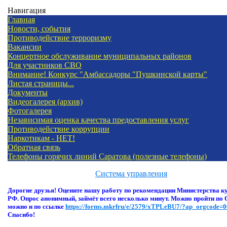
Навигация
Главная
Новости, события
Противодействие терроризму
Вакансии
Концертное обслуживание муниципальных районов
Для участников СВО
Внимание! Конкурс "Амбассадоры "Пушкинской карты"
Листая страницы...
Документы
Видеогалерея (архив)
Фотогалерея
Независимая оценка качества предоставления услуг
Противодействие коррупции
Наркотикам - НЕТ!
Обратная связь
Телефоны горячих линий Саратова (полезные телефоны)
Система управления
Дорогие друзья! Оцени
те нашу работу по рекомендации Министерства к
РФ. Опрос анонимный, займёт всего несколько минут. Можно пройти по 
можно и по ссылке
https://forms.mkrfru/e/2579/xTPLeBU7/?ap_orgcode=
Спасибо!