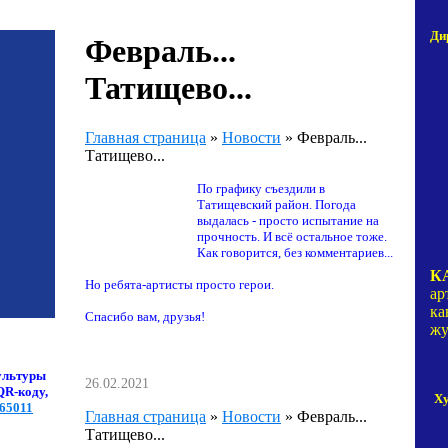
Ди
Февраль...
Татищево...
Главная страница
»
Новости
»
Февраль...
Татищево...
По графику съездили в
Татищевский район. Погода
выдалась - просто испытание на
прочность. И всё остальное тоже.
Как говорится, без комментариев...
К
Но ребята-артисты просто герои.
ар
ка
Спасибо вам, друзья!
жу
ультуры
26.02.2021
QR-коду,
Х
065011
Главная страница
»
Новости
»
Февраль...
Татищево...