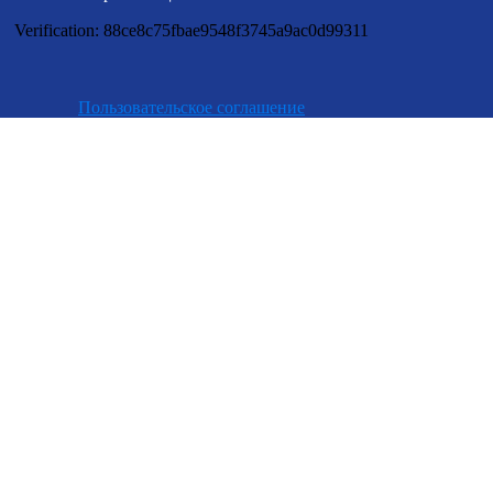
Verification: 88ce8c75fbae9548f3745a9ac0d99311
Пользовательское соглашение