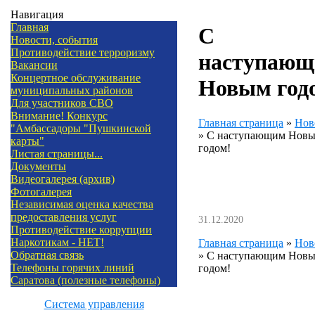
Навигация
Главная
С
Новости, события
Противодействие терроризму
наступаю
Вакансии
Концертное обслуживание
Новым год
муниципальных районов
Для участников СВО
Внимание! Конкурс
Главная страница
»
Нов
"Амбассадоры "Пушкинской
»
С наступающим Нов
карты"
годом!
Листая страницы...
Документы
Видеогалерея (архив)
Фотогалерея
Независимая оценка качества
предоставления услуг
31.12.2020
Противодействие коррупции
Наркотикам - НЕТ!
Главная страница
»
Нов
Обратная связь
»
С наступающим Нов
Телефоны горячих линий
годом!
Саратова (полезные телефоны)
Система управления