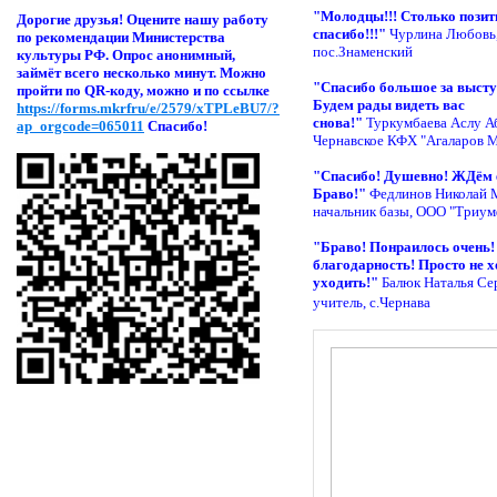
"Молодцы!!! Столько позит
Дорогие друзья! Оцени
те нашу работу
спасибо!!!"
Чурлина Любовь
по рекомендации Министерства
пос.Знаменский
культуры РФ. Опрос анонимный,
займёт всего несколько минут. Можно
"Спасибо большое за высту
пройти по QR-коду, можно и по ссылке
Будем рады видеть вас
https://forms.mkrfru/e/2579/xTPLeBU7/?
снова!"
Туркумбаева Аслу А
ap_orgcode=065011
Спасибо!
Чернавское КФХ "Агаларов М
"Спасибо! Душевно! ЖДём 
Браво!"
Федлинов Николай 
начальник базы, ООО "Триум
"Браво! Понраилось очень
благодарность! Просто не х
уходить!"
Балюк Наталья Се
учитель, с.Чернава