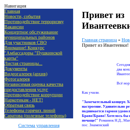
Навигация
Главная
Привет из
Новости, события
Противодействие терроризму
Ивантеевк
Вакансии
Концертное обслуживание
муниципальных районов
Главная страница
»
Нов
Для участников СВО
Привет из Ивантеевки!
Внимание! Конкурс
"Амбассадоры "Пушкинской
карты"
Листая страницы...
Сегодня
Документы
два кон
Видеогалерея (архив)
Ивантее
Фотогалерея
Всё нор
Независимая оценка качества
предоставления услуг
Как учили.
Противодействие коррупции
Наркотикам - НЕТ!
"Замечательный концерт. 
Обратная связь
настроение. Удивительно ре
Телефоны горячих линий
поднимается гармон удовол
Саратова (полезные телефоны)
Браво!Браво! Хотелось бы 
почаще!"
Романюк Н.Д., Ман
пос. Знаменский
Система управления