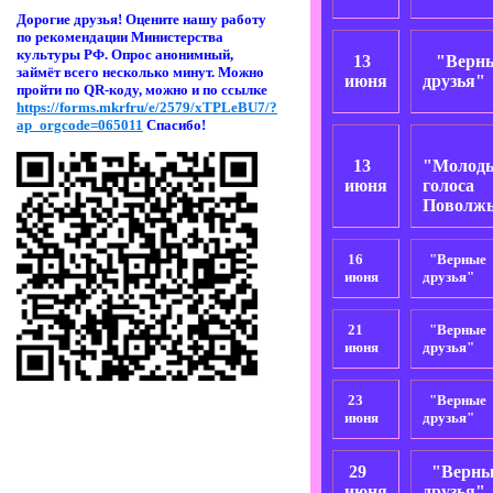
Дорогие друзья! Оцени
те нашу работу
по рекомендации Министерства
культуры РФ. Опрос анонимный,
13
"Верн
займёт всего несколько минут. Можно
июня
друзья"
пройти по QR-коду, можно и по ссылке
https://forms.mkrfru/e/2579/xTPLeBU7/?
ap_orgcode=065011
Спасибо!
13
"Молод
июня
голоса
Поволж
16
"Верные
июня
друзья"
21
"Верные
июня
друзья"
23
"Верные
июня
друзья"
29
"Верны
июня
друзья"