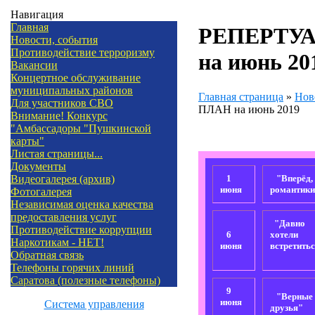
Навигация
Главная
РЕПЕРТУ
Новости, события
Противодействие терроризму
на июнь 20
Вакансии
Концертное обслуживание
муниципальных районов
Главная страница
»
Нов
Для участников СВО
ПЛАН на июнь 2019
Внимание! Конкурс
"Амбассадоры "Пушкинской
карты"
Листая страницы...
Документы
1
"Вперёд,
Видеогалерея (архив)
июня
романтики
Фотогалерея
Независимая оценка качества
предоставления услуг
"Давно
Противодействие коррупции
6
хотели
Наркотикам - НЕТ!
июня
встретить
Обратная связь
Телефоны горячих линий
Саратова (полезные телефоны)
9
"Верные
июня
Система управления
друзья"