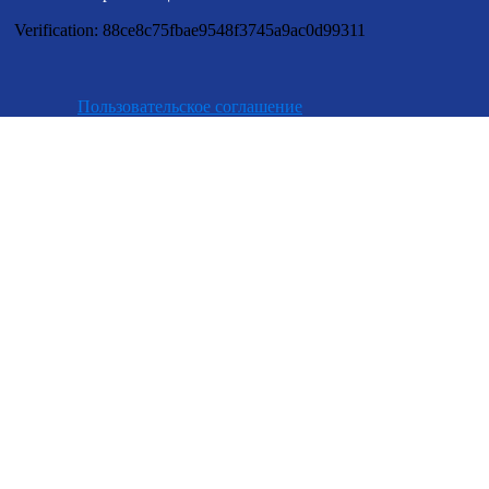
Verification: 88ce8c75fbae9548f3745a9ac0d99311
Пользовательское соглашение