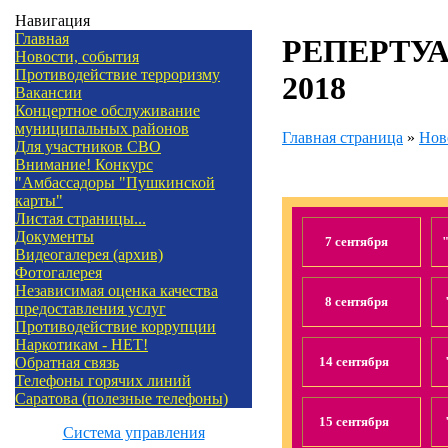
Навигация
Главная
РЕПЕРТУА
Новости, события
Противодействие терроризму
2018
Вакансии
Концертное обслуживание
муниципальных районов
Главная страница
»
Нов
Для участников СВО
Внимание! Конкурс
"Амбассадоры "Пушкинской
карты"
Листая страницы...
Документы
7 сентября
Видеогалерея (архив)
Фотогалерея
Независимая оценка качества
8 сентября
предоставления услуг
Противодействие коррупции
Наркотикам - НЕТ!
14 сентября
Обратная связь
Телефоны горячих линий
Саратова (полезные телефоны)
15 сентября
Система управления