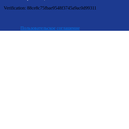
Verification: 88ce8c75fbae9548f3745a9ac0d99311
Пользовательское соглашение