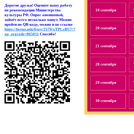
Дорогие друзья! Оцени
те нашу работу
18 сентября
по рекомендации Министерства
культуры РФ. Опрос анонимный,
займёт всего несколько минут. Можно
пройти по QR-коду, можно и по ссылке
20 сентября
https://forms.mkrfru/e/2579/xTPLeBU7/?
ap_orgcode=065011
Спасибо!
21 сентября
28 сентября
29 сентября
30 сентября