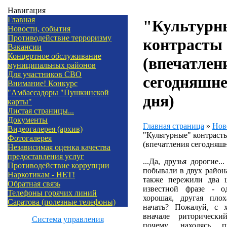
Навигация
Главная
"Культурн
Новости, события
Противодействие терроризму
контрасты
Вакансии
Концертное обслуживание
(впечатлен
муниципальных районов
Для участников СВО
сегодняшне
Внимание! Конкурс
"Амбассадоры "Пушкинской
дня)
карты"
Листая страницы...
Документы
Главная страница
»
Нов
Видеогалерея (архив)
"Культурные" контраст
Фотогалерея
(впечатления сегодняшн
Независимая оценка качества
предоставления услуг
...Да, друзья дорогие.
Противодействие коррупции
побывали в двух района
Наркотикам - НЕТ!
также пережили два 
Обратная связь
известной фразе - о
Телефоны горячих линий
хорошая, другая плох
Саратова (полезные телефоны)
начать? Пожалуй, с 
вначале риторическ
Система управления
почему, находясь 