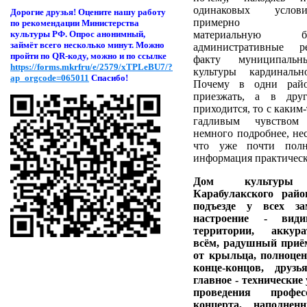
одинаковых услов
Дорогие друзья! Оцени
те нашу работу
примерно оди
по рекомендации Министерства
материальную
культуры РФ. Опрос анонимный,
займёт всего несколько минут. Можно
административные р
пройти по QR-коду, можно и по ссылке
факту муниципаль
https://forms.mkrfru/e/2579/xTPLeBU7/?
культуры кардинальн
ap_orgcode=065011
Спасибо!
Почему в одни райо
приезжать, а в дру
приходится, то с каким-
гадливым чувством
немного подробнее, нес
что уже почти полн
информация практическ
Дом культуры 
Карабулакского рай
подъезде у всех за
настроение - вид
территории, аккур
всём, радушный приё
от крыльца, полноцен
конце-концов, друз
главное - технические
проведения професс
концерта, наполне