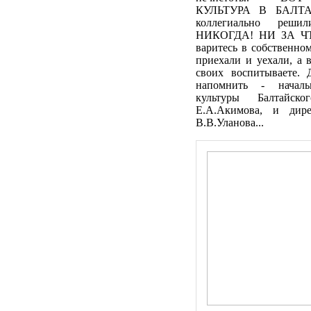
КУЛЬТУРА В БАЛТА
коллегиально реш
НИКОГДА! НИ ЗА ЧТ
варитесь в собственном
приехали и уехали, а 
своих воспитываете. 
напомнить - началь
культуры Балтайс
Е.А.Акимова, и дир
В.В.Уланова...