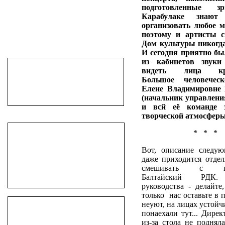
подготовленные з
Карабулаке знаю
организовать любое м
поэтому и артисты с
Дом культуры никогда
И сегодня приятно б
из кабинетов звуки
видеть лица круж
Большое человеческ
Елене Владимировне
(начальник управлени
и всй её команде з
творческой атмосфер
* * *
Вот, описание следу
даже приходится отдел
смешивать с пре
Балтайский РДК.
руководства - делайте,
только нас оставьте в 
неуют, на лицах устойчи
понаехали тут... Дире
из-за стола не поднял