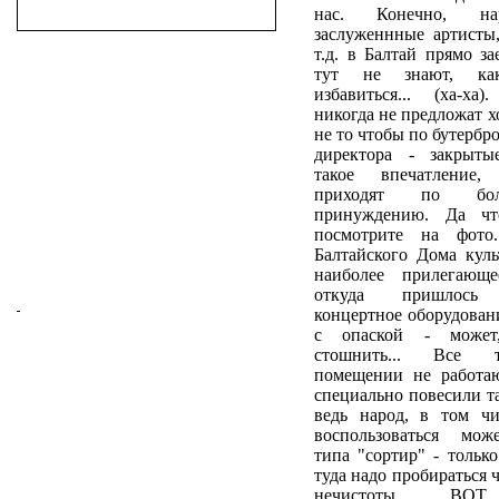
нас. Конечно, н
заслуженнные артисты
т.д. в Балтай прямо за
тут не знают, к
избавиться... (ха-ха
никогда не предложат х
не то чтобы по бутербро
директора - закрыты
такое впечатление
приходят по боль
принуждению. Да чт
посмотрите на фото
Балтайского Дома куль
наиболее прилегающ
откуда пришлось 
концертное оборудован
с опаской - может,
стошнить... Все 
помещении не работаю
специально повесили та
ведь народ, в том чи
воспользоваться може
типа "сортир" - только
туда надо пробираться 
нечистоты. ВО