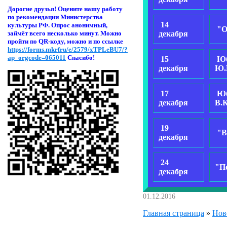
Дорогие друзья! Оцени
те нашу работу
по рекомендации Министерства
14
культуры РФ. Опрос анонимный,
"О
декабря
займёт всего несколько минут. Можно
пройти по QR-коду, можно и по ссылке
https://forms.mkrfru/e/2579/xTPLeBU7/?
ap_orgcode=065011
Спасибо!
15
Юб
декабря
Ю.
17
Юб
декабря
В.
19
"В
декабря
24
"П
декабря
01.12.2016
Главная страница
»
Нов