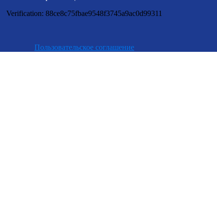
Verification: 88ce8c75fbae9548f3745a9ac0d99311
Пользовательское соглашение