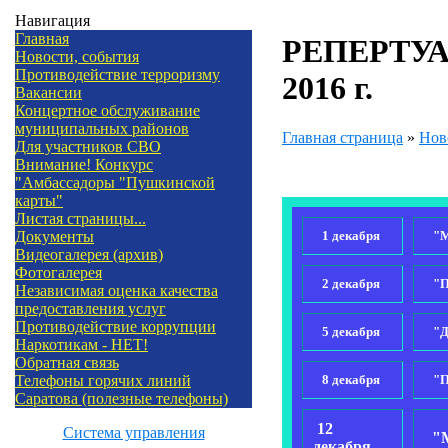
Навигация
Главная
РЕПЕРТУА
Новости, события
Противодействие терроризму
2016 г.
Вакансии
Концертное обслуживание
муниципальных районов
Главная страница
»
Нов
Для участников СВО
Внимание! Конкурс
"Амбассадоры "Пушкинской
карты"
Листая страницы...
1 декабря
"Мы
Документы
Видеогалерея (архив)
Фотогалерея
2 декабря
"Пе
Независимая оценка качества
предоставления услуг
Противодействие коррупции
5 декабря
"Да
Наркотикам - НЕТ!
Обратная связь
8 декабря
"Пе
Телефоны горячих линий
Саратова (полезные телефоны)
12
Система управления
"М
декабря