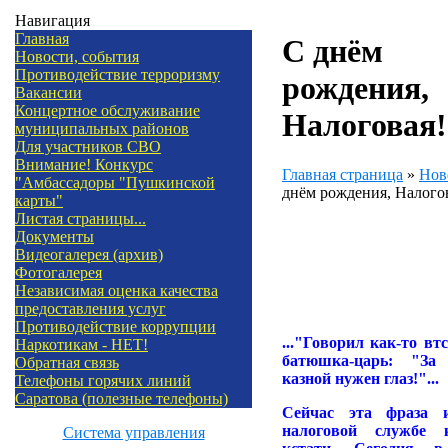
Навигация
Главная
С днём
Новости, события
Противодействие терроризму
рождения,
Вакансии
Концертное обслуживание
Налоговая!
муниципальных районов
Для участников СВО
Внимание! Конкурс
Главная страница
»
Нов
"Амбассадоры "Пушкинской
днём рождения, Налого
карты"
Листая страницы...
Документы
Видеогалерея (архив)
Фотогалерея
Независимая оценка качества
предоставления услуг
Противодействие коррупции
..."Говорил как-то в
Наркотикам - НЕТ!
батюшка-царь: "За 
Обратная связь
казной нужен глаз!"...
Телефоны горячих линий
Саратова (полезные телефоны)
Сейчас эта фраза 
налоговой службе 
Система управления