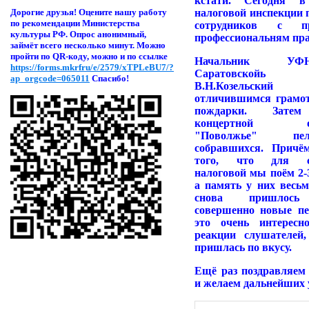
кстати. Сегодня в
налоговой инспекции 
Дорогие друзья! Оцени
те нашу работу
по рекомендации Министерства
сотрудников с пр
культуры РФ. Опрос анонимный,
профессиональням пра
займёт всего несколько минут. Можно
пройти по QR-коду, можно и по ссылке
Начальник У
https://forms.mkrfru/e/2579/xTPLeBU7/?
Саратовскойь 
ap_orgcode=065011
Спасибо!
В.Н.Козельски
отличившимся грамо
пождарки. Затем
концертной орг
"Поволжье" п
собравшихся. Причё
того, что для со
налоговой мы поём 2-3
а память у них весьм
снова пришлось 
совершенно новые пес
это очень интересн
реакции слушателей
пришлась по вкусу.
Ещё раз поздравляем 
и желаем дальнейших 