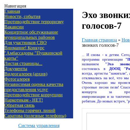
Навигация
Главная
Эхо звонки
Новости, события
Противодействие терроризму
голосов-7
Вакансии
Концертное обслуживание
муниципальных районов
Главная страница
»
Нов
Для участников СВО
звонких голосов-7
Внимание! Конкурс
"Амбассадоры "Пушкинской
... И снова - к детям. Сег
карты"
программа организации
"П
Листая страницы...
названием
"Эхо звонк
Документы
состоялась в
ДООЦ "Ро
всегда, артисты "зажигали", 
Видеогалерея (архив)
откликались на всё, что мы
Фотогалерея
Очень хорошо мы провел
Независимая оценка качества
строевые песни пели! Спас
предоставления услуг
концерта за профес
Противодействие коррупции
импровизации и за тактичн
Наркотикам - НЕТ!
ребятам. До новых встреч, "
Обратная связь
Телефоны горячих линий
Саратова (полезные телефоны)
Система управления