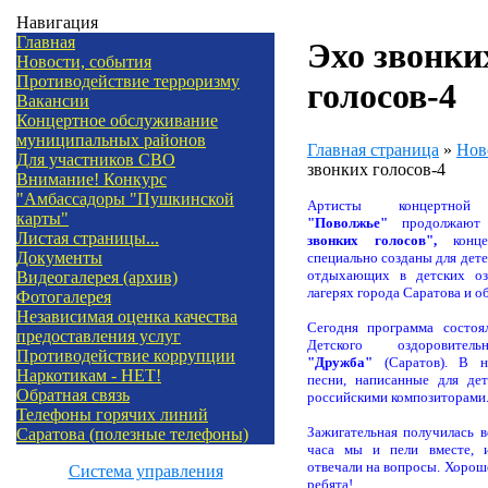
Навигация
Главная
Эхо звонки
Новости, события
Противодействие терроризму
голосов-4
Вакансии
Концертное обслуживание
муниципальных районов
Главная страница
»
Нов
Для участников СВО
звонких голосов-4
Внимание! Конкурс
"Амбассадоры "Пушкинской
Артисты концертной 
карты"
"Поволжье"
продолжают
Листая страницы...
звонких голосов",
конце
Документы
специально созданы для дете
отдыхающих в детских оз
Видеогалерея (архив)
лагерях города Саратова и о
Фотогалерея
Независимая оценка качества
Сегодня программа состоя
предоставления услуг
Детского оздоровител
Противодействие коррупции
"Дружба"
(Саратов). В н
Наркотикам - НЕТ!
песни, написанные для де
Обратная связь
российскими композиторами
Телефоны горячих линий
Зажигательная получилась в
Саратова (полезные телефоны)
часа мы и пели вместе, и
отвечали на вопросы. Хорош
Система управления
ребята!