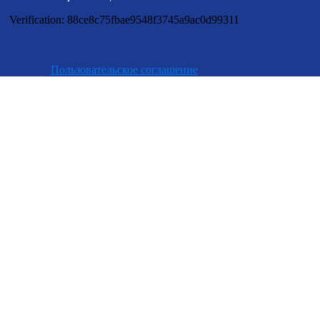
Verification: 88ce8c75fbae9548f3745a9ac0d99311
Пользовательское соглашение