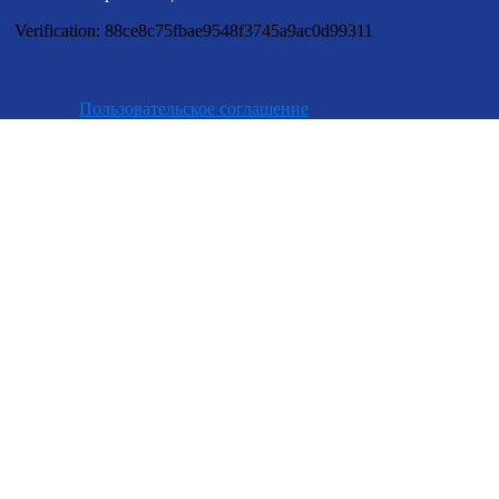
Verification: 88ce8c75fbae9548f3745a9ac0d99311
Пользовательское соглашение