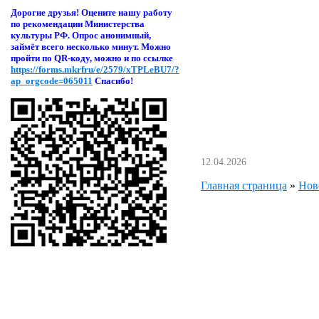
Дорогие друзья! Оцени
те нашу работу
по рекомендации Министерства
культуры РФ. Опрос анонимный,
займёт всего несколько минут. Можно
пройти по QR-коду, можно и по ссылке
https://forms.mkrfru/e/2579/xTPLeBU7/?
ap_orgcode=065011
Спасибо!
12.04.2026
Главная страница
»
Нов