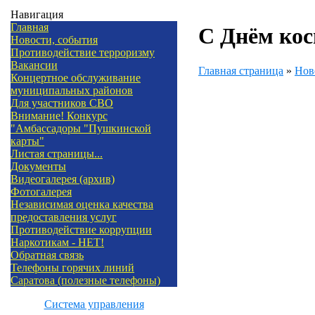
Навигация
Главная
С Днём кос
Новости, события
Противодействие терроризму
Вакансии
Главная страница
»
Нов
Концертное обслуживание
муниципальных районов
Для участников СВО
Внимание! Конкурс
"Амбассадоры "Пушкинской
карты"
Листая страницы...
Документы
Видеогалерея (архив)
Фотогалерея
Независимая оценка качества
предоставления услуг
Противодействие коррупции
Наркотикам - НЕТ!
Обратная связь
Телефоны горячих линий
Саратова (полезные телефоны)
Система управления